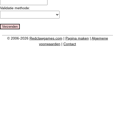
Validatie methode:
© 2006-2026
Redclawgames.com
|
Pagina maken
|
Algemene
voorwaarden
|
Contact